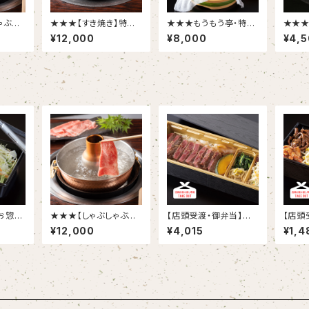
ゃぶ用】
★★★【すき焼き】特選
★★★もうもう亭・特選
★★★
米沢牛
黒毛和牛／米沢牛ロー
黒毛和牛味噌漬け
プレミ
¥12,000
¥8,000
¥4,
※ポン
ス300g ※割下付き
ンバー
お惣
★★★【しゃぶしゃぶ用】
【店頭受渡・御弁当】ス
【店頭
サラダ
特選黒毛和牛／米沢牛
テーキ弁当
ビンバ
¥12,000
¥4,015
¥1,4
ロース300g ※ポン
酢付