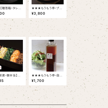
【贈答箱・タレ付】
★★★もうもう亭・プレ
アム黒毛和牛ハ
ミアム黒毛和牛 カル
500
¥3,800
グ4個入
ビ丼の具 4食入
受渡・御弁当】ビ
★★★もうもう亭・自家
弁当
製ドレッシング1個300
85
¥1,700
㎖×２個入