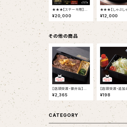
★★★【ステーキ用】米
★★★【しゃぶし
沢牛ロース500g
特選黒毛和牛／
¥20,000
¥12,000
ロース300g 
酢付
その他の商品
【店頭受渡・御弁当】カ
【店頭受渡・追加
ルビ弁当
菜】コールスロー
¥2,365
¥198
CATEGORY