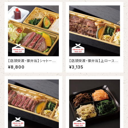
【店頭受渡・御弁当】シャトーブリ
【店頭受渡・御弁当】上ロース弁
アン弁当
当
¥8,800
¥3,135