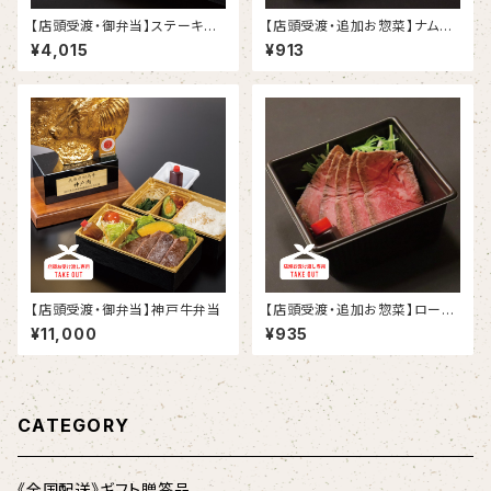
【店頭受渡・御弁当】ステーキ弁
【店頭受渡・追加お惣菜】ナムル
当
盛り合わせ
¥4,015
¥913
【店頭受渡・御弁当】神戸牛弁当
【店頭受渡・追加お惣菜】ロース
トビーフ
¥11,000
¥935
CATEGORY
《全国配送》ギフト贈答品