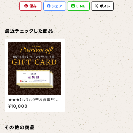
保存
シェア
LINE
ポスト
最近チェックした商品
★★★【もうもう亭お食事券】1
万円券
¥10,000
その他の商品