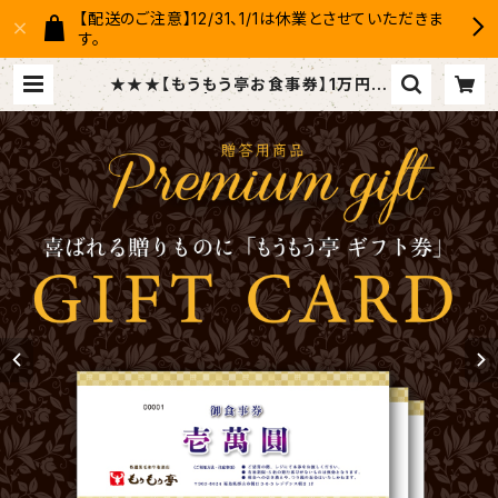
【配送のご注意】12/31、1/1は休業とさせていただきま
す。
★★★【もうもう亭お食事券】1万円券
| もうもう亭